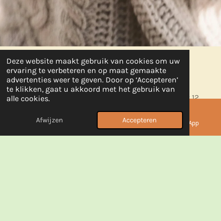
Deze website maakt gebruik van cookies om uw
ervaring te verbeteren en op maat gemaakte
advertenties weer te geven. Door op ‘Accepteren’
Vind de perfecte maat voor je baby
te klikken, gaat u akkoord met het gebruik van
Onze mutsjes zijn ontworpen voor baby’s van 0 tot 12
alle cookies.
maanden, met zachte, rekbare stoffen die meegroeien.
Afwijzen
Accepteren
E-mailadres
Telefoonnummer
WhatsApp
Voor pasgeborenen kies je de kleinste maat, terwijl
grotere modellen ideaal zijn voor baby’s van 6–12
maanden. Zo blijft je kleintje warm, comfortabel en
stijlvol!