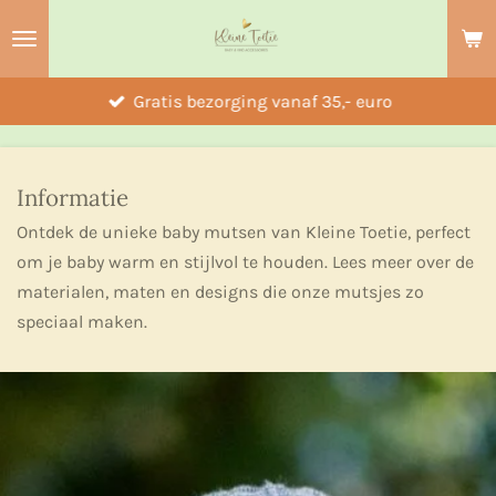
Ga
direct
naar
Gratis bezorging vanaf 35,- euro
de
hoofdinhoud
Informatie
Ontdek de unieke baby mutsen van Kleine Toetie, perfect
om je baby warm en stijlvol te houden. Lees meer over de
materialen, maten en designs die onze mutsjes zo
speciaal maken.