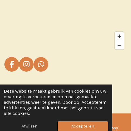
F
I
W
a
n
h
c
s
a
e
t
t
Deze website maakt gebruik van cookies om uw
b
a
s
© 2024 - 2026 www.kleinetoetie.nl
ervaring te verbeteren en op maat gemaakte
o
g
A
Powered by
JouwWeb
advertenties weer te geven. Door op ‘Accepteren’
te klikken, gaat u akkoord met het gebruik van
o
r
p
alle cookies.
k
a
p
m
Afwijzen
Accepteren
E-mailadres
Telefoonnummer
WhatsApp