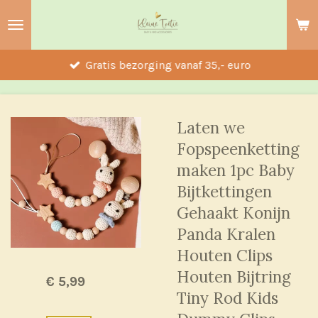
Ga
direct
naar
Gratis bezorging vanaf 35,- euro
de
hoofdinhoud
Laten we
Fopspeenketting
maken 1pc Baby
Bijtkettingen
Gehaakt Konijn
Panda Kralen
Houten Clips
Houten Bijtring
€ 5,99
Tiny Rod Kids