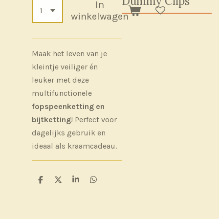
Dummy Clips
In
winkelwagen
Maak het leven van je
kleintje veiliger én
leuker met deze
multifunctionele
fopspeenketting en
bijtketting
! Perfect voor
dagelijks gebruik en
ideaal als kraamcadeau.
D
D
S
D
e
e
h
e
l
e
a
l
e
l
r
e
n
e
n